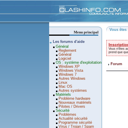
Clashinfo
Vous êtes 
Menu principal
Les forums d'aide
Inscriptio
Général
Vous n'êtes ac
Reglement
prend que qu
Général
Logiciel
OS : système d'exploitation
Forum
Windows XP
Windows Vista
Windows 7
Autres Windows
Linux
Mac OS
Autres systèmes
Matériels
Problème hardware
Nouveaux matériels
Pilotes / Drivers
Sécurité
Problèmes
Actualité sécurité
Programme sécurité
Virus / Trojan / Spam