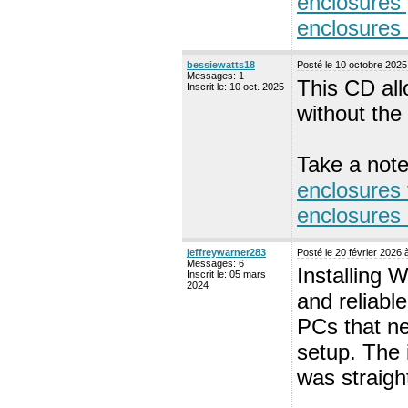
enclosures 
enclosures
bessiewatts18
Posté le 10 octobre 202
Messages: 1
This CD all
Inscrit le: 10 oct. 2025
without the
Take a not
enclosures
enclosures
jeffreywarner283
Posté le 20 février 2026
Messages: 6
Installing 
Inscrit le: 05 mars
2024
and reliabl
PCs that ne
setup. The 
was straigh