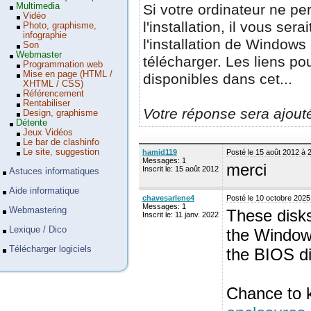
Multimedia
Si votre ordinateur ne p
Vidéo
l'installation, il vous se
Photo, graphisme,
infographie
l'installation de Windows
Son
Webmaster
télécharger. Les liens po
Programmation web
Mise en page (HTML /
disponibles dans cet...
XHTML / CSS)
Référencement
Rentabiliser
Votre réponse sera ajouté 
Design, graphisme
Détente
Jeux Vidéos
Le bar de clashinfo
Le site, suggestion
hamid119
Posté le 15 août 2012 à 
Messages: 1
merci
Inscrit le: 15 août 2012
Astuces informatiques
Aide informatique
chavesarlene4
Posté le 10 octobre 2025
Messages: 1
Webmastering
These disks
Inscrit le: 11 janv. 2022
Lexique / Dico
the Windows
Télécharger logiciels
the BIOS di
Chance to 