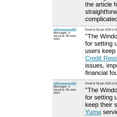
the article
straightfor
complicate
jeffreywarner283
Posté le 06 juin 2026 à 
Messages: 6
"The Window
Inscrit le: 05 mars
2024
for setting
users keep 
Credit Rep
issues, imp
financial f
jeffreywarner283
Posté le 06 juin 2026 à 
Messages: 6
"The Window
Inscrit le: 05 mars
2024
for setting
keep their 
Yuma
servi