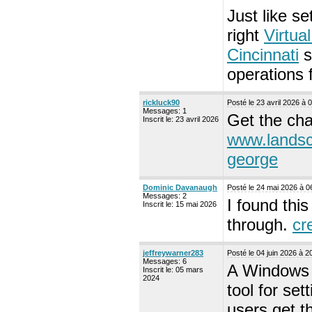
Just like se
right
Virtua
Cincinnati
s
operations 
rickluck90
Posté le 23 avril 2026 à
Messages: 1
Get the ch
Inscrit le: 23 avril 2026
www.landsc
george
Dominic Davanaugh
Posté le 24 mai 2026 à 
Messages: 2
I found thi
Inscrit le: 15 mai 2026
through.
cr
jeffreywarner283
Posté le 04 juin 2026 à 
Messages: 6
A Windows X
Inscrit le: 05 mars
2024
tool for se
users get t