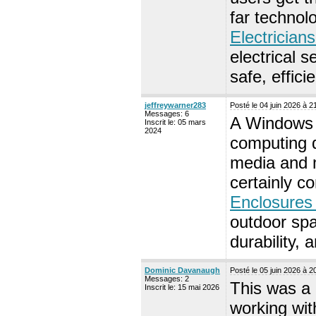
far technol
Electricians
electrical 
safe, effic
jeffreywarner283
Posté le 04 juin 2026 à 
Messages: 6
A Windows X
Inscrit le: 05 mars
2024
computing d
media and 
certainly c
Enclosures
outdoor spa
durability, 
Dominic Davanaugh
Posté le 05 juin 2026 à 
Messages: 2
This was a 
Inscrit le: 15 mai 2026
working wi