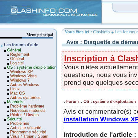
Clashinfo
Vous êtes ici :
Clashinfo
Les forums d
Menu principal
Avis : Disquette de démar
Les forums d'aide
Général
Reglement
Inscription à Clas
Général
Logiciel
Vous n'êtes actuellement 
OS : système d'exploitation
Windows XP
questions, nous vous invi
Windows Vista
Windows 7
prend que quelques sec
Autres Windows
Linux
Mac OS
Autres systèmes
Forum
OS : système d'exploitation
Matériels
Problème hardware
Avis et commentaire(s) co
Nouveaux matériels
Pilotes / Drivers
installation Windows X
Sécurité
Problèmes
Actualité sécurité
Programme sécurité
Introdution de l'article :
Virus / Trojan / Spam