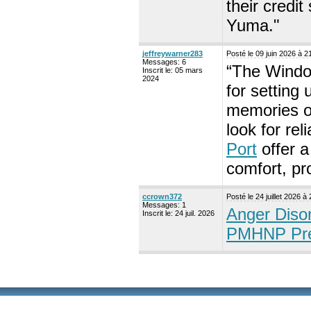
their credit
Yuma."
jeffreywarner283
Posté le 09 juin 2026 à 
Messages: 6
“The Window
Inscrit le: 05 mars
2024
for setting
memories o
look for rel
Port
offer a
comfort, pro
ccrown372
Posté le 24 juillet 2026 
Messages: 1
Anger Diso
Inscrit le: 24 juil. 2026
PMHNP Pre