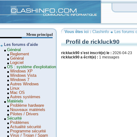
Clashinfo
Vous êtes ici :
Clashinfo
Les forums d
Menu principal
Profil de rickluck90
Les forums d'aide
Général
rickluck90 s'est inscrit(e) le :
2026-04-23
Reglement
rickluck90 a écrit(e) :
1 messages
Général
Logiciel
OS : système d'exploitation
Windows XP
Windows Vista
Windows 7
Autres Windows
Linux
Mac OS
Autres systèmes
Matériels
Problème hardware
Nouveaux matériels
Pilotes / Drivers
Sécurité
Problèmes
Actualité sécurité
Programme sécurité
Virus / Trojan / Spam