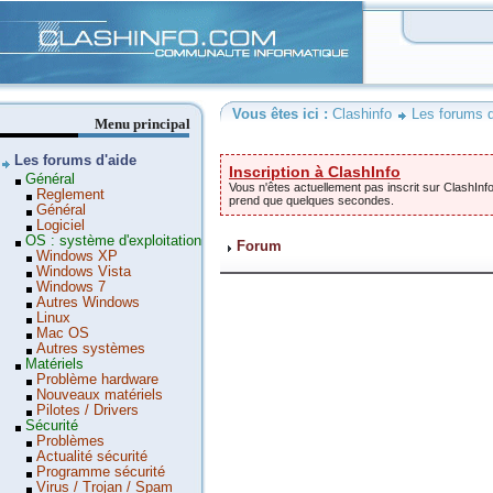
Clashinfo
Vous êtes ici :
Clashinfo
Les forums d
Menu principal
Les forums d'aide
Inscription à ClashInfo
Général
Vous n'êtes actuellement pas inscrit sur ClashInfo
Reglement
prend que quelques secondes.
Général
Logiciel
OS : système d'exploitation
Forum
Windows XP
Windows Vista
Windows 7
Autres Windows
Linux
Mac OS
Autres systèmes
Matériels
Problème hardware
Nouveaux matériels
Pilotes / Drivers
Sécurité
Problèmes
Actualité sécurité
Programme sécurité
Virus / Trojan / Spam