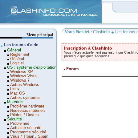
Clashinfo
Vous êtes ici :
Clashinfo
Les forums d
Menu principal
Les forums d'aide
Inscription à ClashInfo
Général
Vous n'êtes actuellement pas inscrit sur ClashInfo
Reglement
prend que quelques secondes.
Général
Logiciel
OS : système d'exploitation
Forum
Windows XP
Windows Vista
Windows 7
Autres Windows
Linux
Mac OS
Autres systèmes
Matériels
Problème hardware
Nouveaux matériels
Pilotes / Drivers
Sécurité
Problèmes
Actualité sécurité
Programme sécurité
Virus / Trojan / Spam