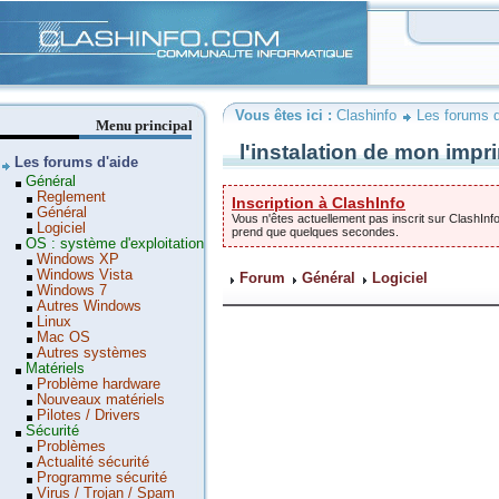
Clashinfo
Vous êtes ici :
Clashinfo
Les forums d
Menu principal
l'instalation de mon impr
Les forums d'aide
Général
Reglement
Inscription à ClashInfo
Général
Vous n'êtes actuellement pas inscrit sur ClashInfo
Logiciel
prend que quelques secondes.
OS : système d'exploitation
Windows XP
Windows Vista
Forum
Général
Logiciel
Windows 7
Autres Windows
Linux
Mac OS
Autres systèmes
Matériels
Problème hardware
Nouveaux matériels
Pilotes / Drivers
Sécurité
Problèmes
Actualité sécurité
Programme sécurité
Virus / Trojan / Spam