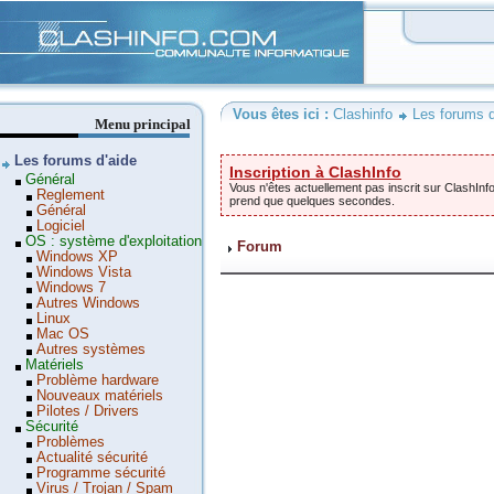
Clashinfo
Vous êtes ici :
Clashinfo
Les forums d
Menu principal
Les forums d'aide
Inscription à ClashInfo
Général
Vous n'êtes actuellement pas inscrit sur ClashInfo
Reglement
prend que quelques secondes.
Général
Logiciel
OS : système d'exploitation
Forum
Windows XP
Windows Vista
Windows 7
Autres Windows
Linux
Mac OS
Autres systèmes
Matériels
Problème hardware
Nouveaux matériels
Pilotes / Drivers
Sécurité
Problèmes
Actualité sécurité
Programme sécurité
Virus / Trojan / Spam