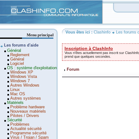
Clashinfo
Vous êtes ici :
Clashinfo
Les forums d
Menu principal
Les forums d'aide
Inscription à ClashInfo
Général
Vous n'êtes actuellement pas inscrit sur ClashInfo
Reglement
prend que quelques secondes.
Général
Logiciel
OS : système d'exploitation
Forum
Windows XP
Windows Vista
Windows 7
Autres Windows
Linux
Mac OS
Autres systèmes
Matériels
Problème hardware
Nouveaux matériels
Pilotes / Drivers
Sécurité
Problèmes
Actualité sécurité
Programme sécurité
Virus / Trojan / Spam