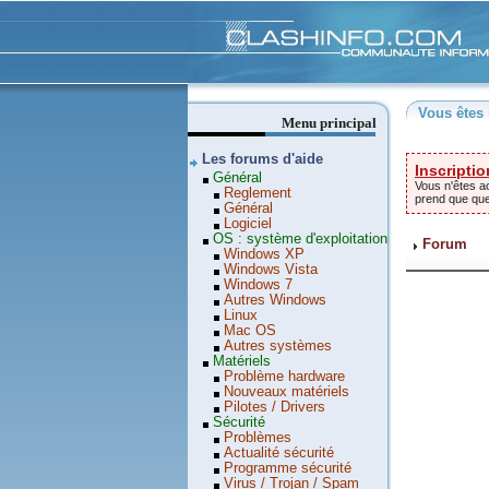
Clashinfo
Vous êtes 
Menu principal
Les forums d'aide
Inscriptio
Général
Vous n'êtes ac
Reglement
prend que qu
Général
Logiciel
OS : système d'exploitation
Forum
Windows XP
Windows Vista
Windows 7
Autres Windows
Linux
Mac OS
Autres systèmes
Matériels
Problème hardware
Nouveaux matériels
Pilotes / Drivers
Sécurité
Problèmes
Actualité sécurité
Programme sécurité
Virus / Trojan / Spam