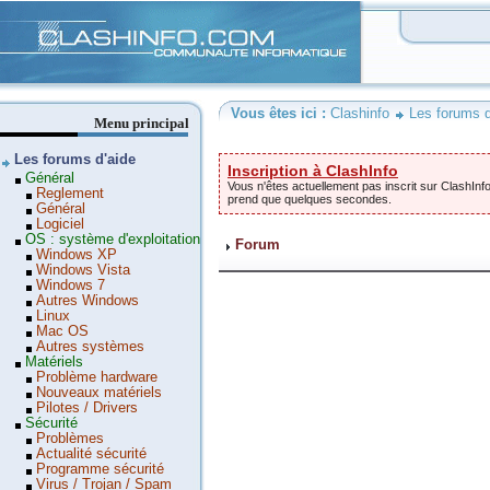
Clashinfo
Vous êtes ici :
Clashinfo
Les forums d
Menu principal
Les forums d'aide
Inscription à ClashInfo
Général
Vous n'êtes actuellement pas inscrit sur ClashInfo
Reglement
prend que quelques secondes.
Général
Logiciel
OS : système d'exploitation
Forum
Windows XP
Windows Vista
Windows 7
Autres Windows
Linux
Mac OS
Autres systèmes
Matériels
Problème hardware
Nouveaux matériels
Pilotes / Drivers
Sécurité
Problèmes
Actualité sécurité
Programme sécurité
Virus / Trojan / Spam