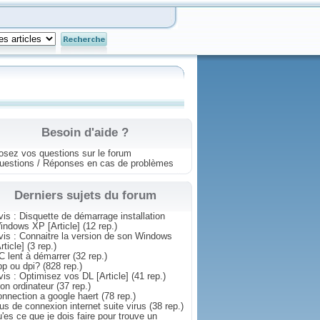
Besoin d'aide ?
osez vos questions sur le forum
uestions / Réponses en cas de problèmes
Derniers sujets du forum
vis : Disquette de démarrage installation
indows XP [Article]
(12 rep.)
vis : Connaitre la version de son Windows
rticle]
(3 rep.)
C lent à démarrer
(32 rep.)
pp ou dpi?
(828 rep.)
vis : Optimisez vos DL [Article]
(41 rep.)
on ordinateur
(37 rep.)
onnection a google haert
(78 rep.)
lus de connexion internet suite virus
(38 rep.)
u'es ce que je dois faire pour trouve un