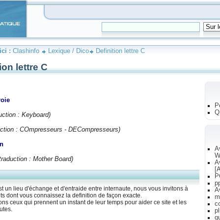
ici :
Clashinfo
Lexique / Dico
Definition lettre C
ion lettre C
roie
P
Q
uction : Keyboard)
uction : COmpresseurs - DECompresseurs)
n
A
W
traduction : Mother Board)
A
[A
P
p
st un lieu d'échange et d'entraide entre internaute, nous vous invitons à
A
ts dont vous connaissez la definition de façon exacte.
m
s ceux qui prennent un instant de leur temps pour aider ce site et les
c
utes.
p
q