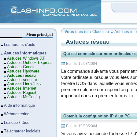
Clashinfo
Vous êtes ici :
Clashinfo
Astuces inf
Menu principal
Astuces réseau
Les forums d'aide
Astuces informatiques
Qui est connecté sur mon ordinateur qu
Astuces Windows XP
Astuces Outlook Express
Ecrit le 19/08/2004
Astuces Google
La commande suivante vous permettra
Astuces Hardware
Astuces réseau
votre ordinateur lorsque vous êtes sur
Astuces sécurité
fenêtre DOS dans laquelle vous entre
Astuces Linux/Unix
Astuces Internet
première colonne correspond au protoco
Astuces Regedit
important dans un premier temps ici. 
Astuces MsConfig
Aide informatique
Webmastering
Obtenir la configuration IP d'un PC
Lexique / Dico
Ecrit le 19/08/2004
Télécharger logiciels
Si vous avez besoin de l'adresse IP 