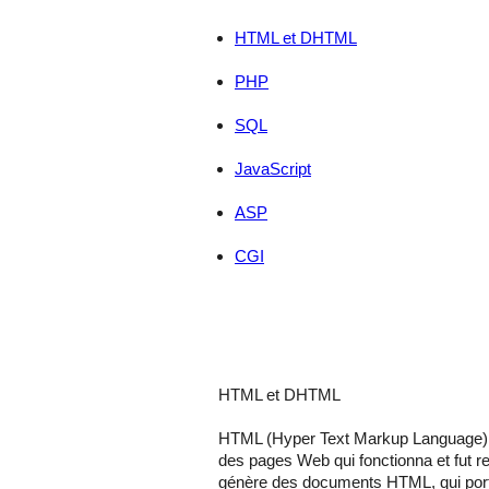
HTML et DHTML
PHP
SQL
JavaScript
ASP
CGI
HTML et DHTML
HTML (Hyper Text Markup Language) e
des pages Web qui fonctionna et fut 
génère des documents HTML, qui porte