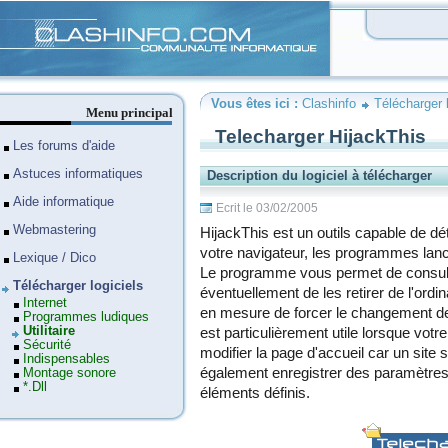
Clashinfo
Vous êtes ici :
Clashinfo
Télécharger l
Menu principal
Telecharger HijackThis
Les forums d'aide
Astuces informatiques
Description du logiciel à télécharger
Aide informatique
Ecrit le 03/02/2005
Webmastering
HijackThis est un outils capable de d
votre navigateur, les programmes lan
Lexique / Dico
Le programme vous permet de consult
Télécharger logiciels
éventuellement de les retirer de l'ordi
Internet
en mesure de forcer le changement de 
Programmes ludiques
Utilitaire
est particulièrement utile lorsque vot
Sécurité
modifier la page d'accueil car un site s
Indispensables
également enregistrer des paramètres 
Montage sonore
*.Dll
éléments définis.