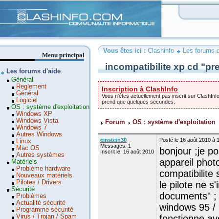
Clashinfo
Vous êtes ici :
Clashinfo
Les forums d
Menu principal
incompatibilite xp cd "pr
Les forums d'aide
Général
Reglement
Inscription à ClashInfo
Général
Vous n'êtes actuellement pas inscrit sur ClashInfo
Logiciel
prend que quelques secondes.
OS : système d'exploitation
Windows XP
Windows Vista
Forum
OS : système d'exploitation
Windows 7
Autres Windows
einstein30
Posté le 16 août 2010 à 
Linux
Messages: 1
Mac OS
bonjour ;je po
Inscrit le: 16 août 2010
Autres systèmes
appareil phot
Matériels
Problème hardware
compatibilite 
Nouveaux matériels
Pilotes / Drivers
le pilote ne s
Sécurité
documents" ; j
Problèmes
Actualité sécurité
windows 95 /
Programme sécurité
Virus / Trojan / Spam
fonctionne av