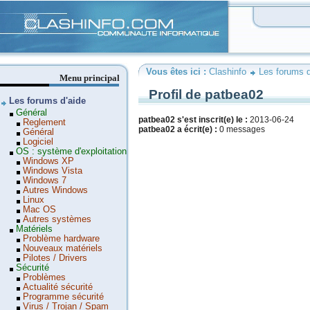
Clashinfo
Vous êtes ici :
Clashinfo
Les forums d
Menu principal
Profil de patbea02
Les forums d'aide
Général
patbea02 s'est inscrit(e) le :
2013-06-24
Reglement
patbea02 a écrit(e) :
0 messages
Général
Logiciel
OS : système d'exploitation
Windows XP
Windows Vista
Windows 7
Autres Windows
Linux
Mac OS
Autres systèmes
Matériels
Problème hardware
Nouveaux matériels
Pilotes / Drivers
Sécurité
Problèmes
Actualité sécurité
Programme sécurité
Virus / Trojan / Spam