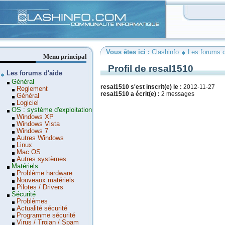
Clashinfo
Vous êtes ici :
Clashinfo
Les forums d
Menu principal
Profil de resal1510
Les forums d'aide
Général
resal1510 s'est inscrit(e) le :
2012-11-27
Reglement
resal1510 a écrit(e) :
2 messages
Général
Logiciel
OS : système d'exploitation
Windows XP
Windows Vista
Windows 7
Autres Windows
Linux
Mac OS
Autres systèmes
Matériels
Problème hardware
Nouveaux matériels
Pilotes / Drivers
Sécurité
Problèmes
Actualité sécurité
Programme sécurité
Virus / Trojan / Spam