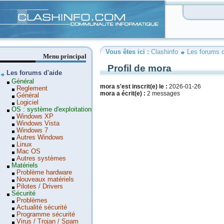
Clashinfo
Vous êtes ici :
Clashinfo
Les forums d
Menu principal
Profil de mora
Les forums d'aide
Général
mora s'est inscrit(e) le :
2026-01-26
Reglement
mora a écrit(e) :
2 messages
Général
Logiciel
OS : système d'exploitation
Windows XP
Windows Vista
Windows 7
Autres Windows
Linux
Mac OS
Autres systèmes
Matériels
Problème hardware
Nouveaux matériels
Pilotes / Drivers
Sécurité
Problèmes
Actualité sécurité
Programme sécurité
Virus / Trojan / Spam