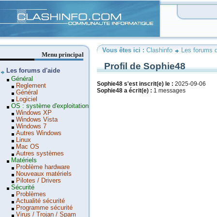
Clashinfo
Vous êtes ici :
Clashinfo
Les forums d
Menu principal
Profil de Sophie48
Les forums d'aide
Général
Sophie48 s'est inscrit(e) le :
2025-09-06
Reglement
Sophie48 a écrit(e) :
1 messages
Général
Logiciel
OS : système d'exploitation
Windows XP
Windows Vista
Windows 7
Autres Windows
Linux
Mac OS
Autres systèmes
Matériels
Problème hardware
Nouveaux matériels
Pilotes / Drivers
Sécurité
Problèmes
Actualité sécurité
Programme sécurité
Virus / Trojan / Spam