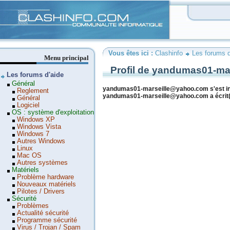
Clashinfo
Vous êtes ici :
Clashinfo
Les forums d
Menu principal
Profil de yandumas01-m
Les forums d'aide
Général
yandumas01-marseille@yahoo.com s'est insc
Reglement
yandumas01-marseille@yahoo.com a écrit(
Général
Logiciel
OS : système d'exploitation
Windows XP
Windows Vista
Windows 7
Autres Windows
Linux
Mac OS
Autres systèmes
Matériels
Problème hardware
Nouveaux matériels
Pilotes / Drivers
Sécurité
Problèmes
Actualité sécurité
Programme sécurité
Virus / Trojan / Spam