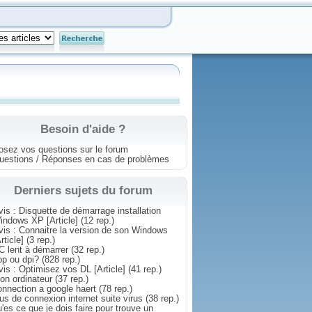
Besoin d'aide ?
osez vos questions sur le forum
uestions / Réponses en cas de problèmes
Derniers sujets du forum
vis : Disquette de démarrage installation
indows XP [Article]
(12 rep.)
vis : Connaitre la version de son Windows
rticle]
(3 rep.)
C lent à démarrer
(32 rep.)
pp ou dpi?
(828 rep.)
vis : Optimisez vos DL [Article]
(41 rep.)
on ordinateur
(37 rep.)
onnection a google haert
(78 rep.)
lus de connexion internet suite virus
(38 rep.)
u'es ce que je dois faire pour trouve un