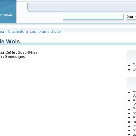
ici :
Clashinfo
Les forums d'aide
 de Wols
crit(e) le :
2025-04-28
) :
9 messages
P
Q
A
W
A
[A
P
p
A
m
c
p
q