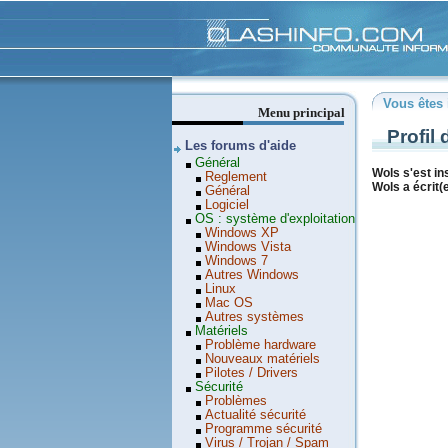
Clashinfo
Vous êtes 
Menu principal
Profil
Les forums d'aide
Général
Wols s'est ins
Reglement
Wols a écrit(e
Général
Logiciel
OS : système d'exploitation
Windows XP
Windows Vista
Windows 7
Autres Windows
Linux
Mac OS
Autres systèmes
Matériels
Problème hardware
Nouveaux matériels
Pilotes / Drivers
Sécurité
Problèmes
Actualité sécurité
Programme sécurité
Virus / Trojan / Spam