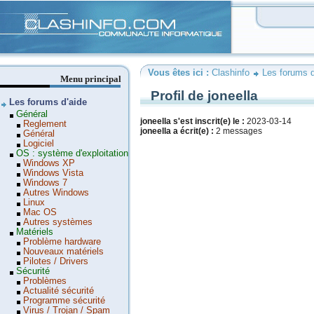
Clashinfo
Vous êtes ici :
Clashinfo
Les forums d
Menu principal
Profil de joneella
Les forums d'aide
Général
joneella s'est inscrit(e) le :
2023-03-14
Reglement
joneella a écrit(e) :
2 messages
Général
Logiciel
OS : système d'exploitation
Windows XP
Windows Vista
Windows 7
Autres Windows
Linux
Mac OS
Autres systèmes
Matériels
Problème hardware
Nouveaux matériels
Pilotes / Drivers
Sécurité
Problèmes
Actualité sécurité
Programme sécurité
Virus / Trojan / Spam