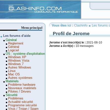
Clashinfo
Vous êtes ici :
Clashinfo
Les forums d
Menu principal
Profil de Jerome
Les forums d'aide
Général
Jerome s'est inscrit(e) le :
2021-06-10
Reglement
Jerome a écrit(e) :
10 messages
Général
Logiciel
OS : système d'exploitation
Windows XP
Windows Vista
Windows 7
Autres Windows
Linux
Mac OS
Autres systèmes
Matériels
Problème hardware
Nouveaux matériels
Pilotes / Drivers
Sécurité
Problèmes
Actualité sécurité
Programme sécurité
Virus / Trojan / Spam