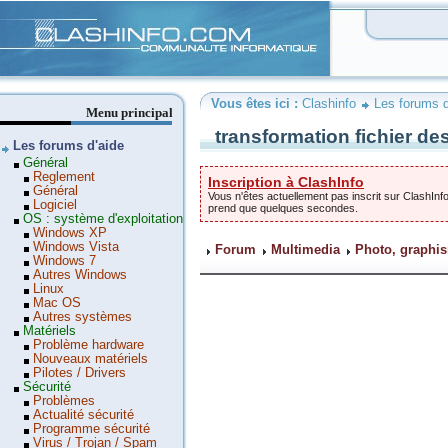
Clashinfo
Vous êtes ici :
Clashinfo
Les forums d
Menu principal
transformation fichier des
Les forums d'aide
Général
Reglement
Inscription à ClashInfo
Général
Vous n'êtes actuellement pas inscrit sur ClashInfo
Logiciel
prend que quelques secondes.
OS : système d'exploitation
Windows XP
Windows Vista
Forum
Multimedia
Photo, graphis
Windows 7
Autres Windows
Linux
Mac OS
Autres systèmes
Matériels
Problème hardware
Nouveaux matériels
Pilotes / Drivers
Sécurité
Problèmes
Actualité sécurité
Programme sécurité
Virus / Trojan / Spam