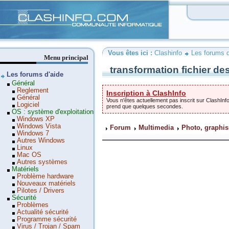
Clashinfo
Vous êtes ici :
Clashinfo
Les forums d
Menu principal
transformation fichier des
Les forums d'aide
Général
Reglement
Inscription à ClashInfo
Général
Vous n'êtes actuellement pas inscrit sur ClashInfo
Logiciel
prend que quelques secondes.
OS : système d'exploitation
Windows XP
Windows Vista
Forum
Multimedia
Photo, graphis
Windows 7
Autres Windows
Linux
Mac OS
Autres systèmes
Matériels
Problème hardware
Nouveaux matériels
Pilotes / Drivers
Sécurité
Problèmes
Actualité sécurité
Programme sécurité
Virus / Trojan / Spam