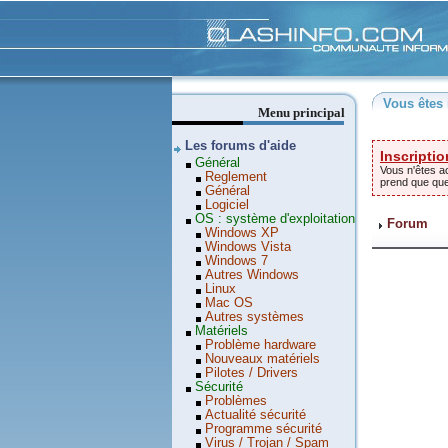
Clashinfo
Vous êtes 
Menu principal
Les forums d'aide
Inscriptio
Général
Vous n'êtes ac
Reglement
prend que qu
Général
Logiciel
OS : système d'exploitation
Forum
Windows XP
Windows Vista
Windows 7
Autres Windows
Linux
Mac OS
Autres systèmes
Matériels
Problème hardware
Nouveaux matériels
Pilotes / Drivers
Sécurité
Problèmes
Actualité sécurité
Programme sécurité
Virus / Trojan / Spam