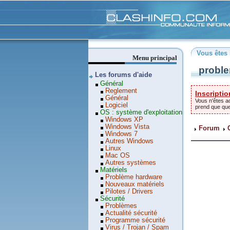
Clashinfo
Vous êtes 
Menu principal
proble
Les forums d'aide
Général
Reglement
Inscriptio
Général
Vous n'êtes ac
Logiciel
prend que qu
OS : système d'exploitation
Windows XP
Windows Vista
Forum
Windows 7
Autres Windows
Linux
Mac OS
Autres systèmes
Matériels
Problème hardware
Nouveaux matériels
Pilotes / Drivers
Sécurité
Problèmes
Actualité sécurité
Programme sécurité
Virus / Trojan / Spam