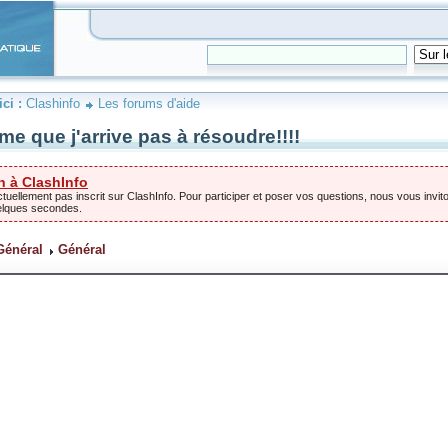
ici :
Clashinfo
Les forums d'aide
me que j'arrive pas à résoudre!!!!
n à ClashInfo
tuellement pas inscrit sur ClashInfo. Pour participer et poser vos questions, nous vous invito
elques secondes.
Général
Général