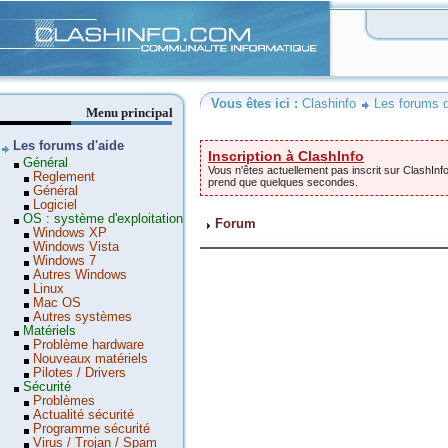
Clashinfo
Vous êtes ici :
Clashinfo
Les forums d
Menu principal
Les forums d'aide
Inscription à ClashInfo
Général
Vous n'êtes actuellement pas inscrit sur ClashInfo
Reglement
prend que quelques secondes.
Général
Logiciel
OS : système d'exploitation
Forum
Windows XP
Windows Vista
Windows 7
Autres Windows
Linux
Mac OS
Autres systèmes
Matériels
Problème hardware
Nouveaux matériels
Pilotes / Drivers
Sécurité
Problèmes
Actualité sécurité
Programme sécurité
Virus / Trojan / Spam