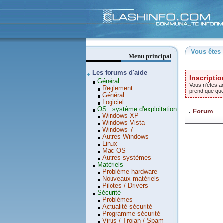
Clashinfo
Vous êtes 
Menu principal
Les forums d'aide
Inscriptio
Général
Vous n'êtes ac
Reglement
prend que qu
Général
Logiciel
OS : système d'exploitation
Forum
Windows XP
Windows Vista
Windows 7
Autres Windows
Linux
Mac OS
Autres systèmes
Matériels
Problème hardware
Nouveaux matériels
Pilotes / Drivers
Sécurité
Problèmes
Actualité sécurité
Programme sécurité
Virus / Trojan / Spam