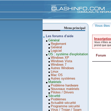
Clashinfo
Vous êtes 
Menu principal
Les forums d'aide
Inscriptio
Général
Vous n'êtes ac
Reglement
prend que qu
Général
Logiciel
OS : système d'exploitation
Forum
Windows XP
Windows Vista
Windows 7
Autres Windows
Linux
Mac OS
Autres systèmes
Matériels
Problème hardware
Nouveaux matériels
Pilotes / Drivers
Sécurité
Problèmes
Actualité sécurité
Programme sécurité
Virus / Trojan / Spam