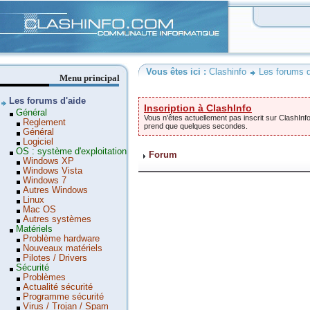
Clashinfo
Vous êtes ici :
Clashinfo
Les forums d
Menu principal
Les forums d'aide
Inscription à ClashInfo
Général
Vous n'êtes actuellement pas inscrit sur ClashInfo
Reglement
prend que quelques secondes.
Général
Logiciel
OS : système d'exploitation
Forum
Windows XP
Windows Vista
Windows 7
Autres Windows
Linux
Mac OS
Autres systèmes
Matériels
Problème hardware
Nouveaux matériels
Pilotes / Drivers
Sécurité
Problèmes
Actualité sécurité
Programme sécurité
Virus / Trojan / Spam