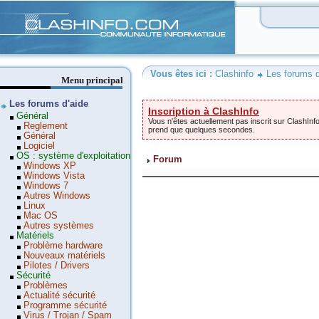
Clashinfo
Vous êtes ici :
Clashinfo
Les forums d
Menu principal
Les forums d'aide
Inscription à ClashInfo
Général
Vous n'êtes actuellement pas inscrit sur ClashInfo
Reglement
prend que quelques secondes.
Général
Logiciel
OS : système d'exploitation
Forum
Windows XP
Windows Vista
Windows 7
Autres Windows
Linux
Mac OS
Autres systèmes
Matériels
Problème hardware
Nouveaux matériels
Pilotes / Drivers
Sécurité
Problèmes
Actualité sécurité
Programme sécurité
Virus / Trojan / Spam