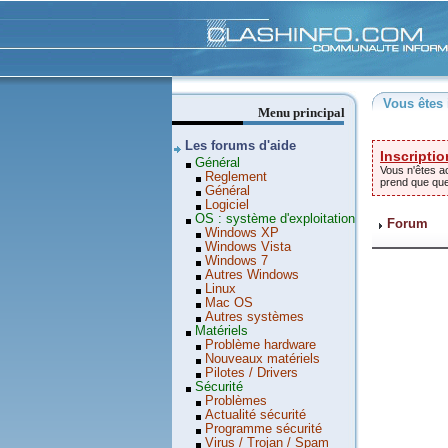
Clashinfo
Vous êtes 
Menu principal
Les forums d'aide
Inscriptio
Général
Vous n'êtes ac
Reglement
prend que qu
Général
Logiciel
OS : système d'exploitation
Forum
Windows XP
Windows Vista
Windows 7
Autres Windows
Linux
Mac OS
Autres systèmes
Matériels
Problème hardware
Nouveaux matériels
Pilotes / Drivers
Sécurité
Problèmes
Actualité sécurité
Programme sécurité
Virus / Trojan / Spam