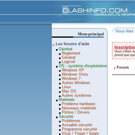
Clashinfo
Vous êtes 
Menu principal
Les forums d'aide
Inscriptio
Général
Vous n'êtes ac
Reglement
prend que qu
Général
Logiciel
OS : système d'exploitation
Forum
Windows XP
Windows Vista
Windows 7
Autres Windows
Linux
Mac OS
Autres systèmes
Matériels
Problème hardware
Nouveaux matériels
Pilotes / Drivers
Sécurité
Problèmes
Actualité sécurité
Programme sécurité
Virus / Trojan / Spam