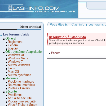
Clashinfo
Vous êtes ici :
Clashinfo
Les forums d
Menu principal
Les forums d'aide
Inscription à ClashInfo
Général
Vous n'êtes actuellement pas inscrit sur ClashInfo
Reglement
prend que quelques secondes.
Général
Logiciel
OS : système d'exploitation
Forum
Windows XP
Windows Vista
Windows 7
Autres Windows
Linux
Mac OS
Autres systèmes
Matériels
Problème hardware
Nouveaux matériels
Pilotes / Drivers
Sécurité
Problèmes
Actualité sécurité
Programme sécurité
Virus / Trojan / Spam