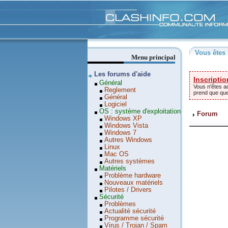
Clashinfo
Vous êtes 
Menu principal
Les forums d'aide
Inscriptio
Général
Vous n'êtes ac
Reglement
prend que qu
Général
Logiciel
OS : système d'exploitation
Forum
Windows XP
Windows Vista
Windows 7
Autres Windows
Linux
Mac OS
Autres systèmes
Matériels
Problème hardware
Nouveaux matériels
Pilotes / Drivers
Sécurité
Problèmes
Actualité sécurité
Programme sécurité
Virus / Trojan / Spam