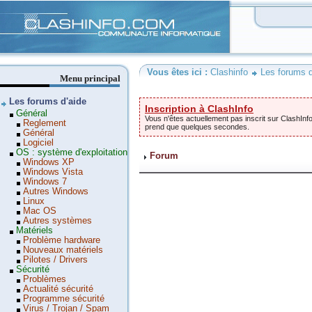
Clashinfo
Vous êtes ici :
Clashinfo
Les forums d
Menu principal
Les forums d'aide
Inscription à ClashInfo
Général
Vous n'êtes actuellement pas inscrit sur ClashInfo
Reglement
prend que quelques secondes.
Général
Logiciel
OS : système d'exploitation
Forum
Windows XP
Windows Vista
Windows 7
Autres Windows
Linux
Mac OS
Autres systèmes
Matériels
Problème hardware
Nouveaux matériels
Pilotes / Drivers
Sécurité
Problèmes
Actualité sécurité
Programme sécurité
Virus / Trojan / Spam