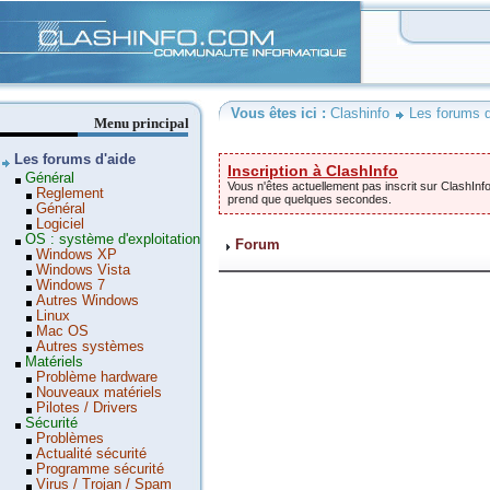
Clashinfo
Vous êtes ici :
Clashinfo
Les forums d
Menu principal
Les forums d'aide
Inscription à ClashInfo
Général
Vous n'êtes actuellement pas inscrit sur ClashInfo
Reglement
prend que quelques secondes.
Général
Logiciel
OS : système d'exploitation
Forum
Windows XP
Windows Vista
Windows 7
Autres Windows
Linux
Mac OS
Autres systèmes
Matériels
Problème hardware
Nouveaux matériels
Pilotes / Drivers
Sécurité
Problèmes
Actualité sécurité
Programme sécurité
Virus / Trojan / Spam