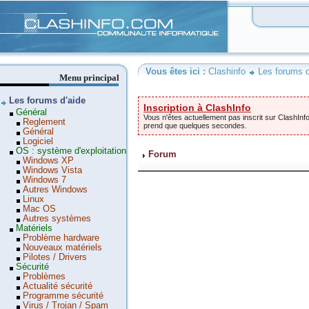
Clashinfo
Vous êtes ici :
Clashinfo
Les forums d
Menu principal
Les forums d'aide
Inscription à ClashInfo
Général
Vous n'êtes actuellement pas inscrit sur ClashInfo
Reglement
prend que quelques secondes.
Général
Logiciel
OS : système d'exploitation
Forum
Windows XP
Windows Vista
Windows 7
Autres Windows
Linux
Mac OS
Autres systèmes
Matériels
Problème hardware
Nouveaux matériels
Pilotes / Drivers
Sécurité
Problèmes
Actualité sécurité
Programme sécurité
Virus / Trojan / Spam