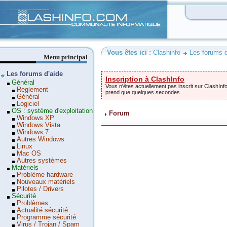
Clashinfo
Vous êtes ici :
Clashinfo
Les forums d
Menu principal
Les forums d'aide
Inscription à ClashInfo
Général
Vous n'êtes actuellement pas inscrit sur ClashInfo
Reglement
prend que quelques secondes.
Général
Logiciel
OS : système d'exploitation
Forum
Windows XP
Windows Vista
Windows 7
Autres Windows
Linux
Mac OS
Autres systèmes
Matériels
Problème hardware
Nouveaux matériels
Pilotes / Drivers
Sécurité
Problèmes
Actualité sécurité
Programme sécurité
Virus / Trojan / Spam