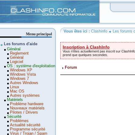
Clashinfo
Vous êtes ici :
Clashinfo
Les forums d
Menu principal
Les forums d'aide
Inscription à ClashInfo
Général
Vous n'êtes actuellement pas inscrit sur ClashInfo
Reglement
prend que quelques secondes.
Général
Logiciel
OS : système d'exploitation
Forum
Windows XP
Windows Vista
Windows 7
Autres Windows
Linux
Mac OS
Autres systèmes
Matériels
Problème hardware
Nouveaux matériels
Pilotes / Drivers
Sécurité
Problèmes
Actualité sécurité
Programme sécurité
Virus / Trojan / Spam