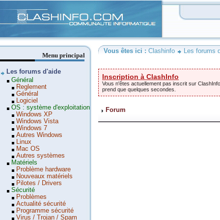
Clashinfo
Vous êtes ici :
Clashinfo
Les forums d
Menu principal
Les forums d'aide
Inscription à ClashInfo
Général
Vous n'êtes actuellement pas inscrit sur ClashInfo
Reglement
prend que quelques secondes.
Général
Logiciel
OS : système d'exploitation
Forum
Windows XP
Windows Vista
Windows 7
Autres Windows
Linux
Mac OS
Autres systèmes
Matériels
Problème hardware
Nouveaux matériels
Pilotes / Drivers
Sécurité
Problèmes
Actualité sécurité
Programme sécurité
Virus / Trojan / Spam