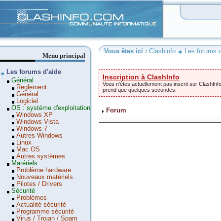
Clashinfo
Vous êtes ici :
Clashinfo
Les forums d
Menu principal
Les forums d'aide
Inscription à ClashInfo
Général
Vous n'êtes actuellement pas inscrit sur ClashInfo
Reglement
prend que quelques secondes.
Général
Logiciel
OS : système d'exploitation
Forum
Windows XP
Windows Vista
Windows 7
Autres Windows
Linux
Mac OS
Autres systèmes
Matériels
Problème hardware
Nouveaux matériels
Pilotes / Drivers
Sécurité
Problèmes
Actualité sécurité
Programme sécurité
Virus / Trojan / Spam