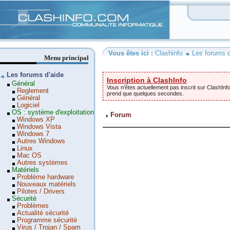
Clashinfo
Vous êtes ici :
Clashinfo
Les forums d
Menu principal
Les forums d'aide
Inscription à ClashInfo
Général
Vous n'êtes actuellement pas inscrit sur ClashInfo
Reglement
prend que quelques secondes.
Général
Logiciel
OS : système d'exploitation
Forum
Windows XP
Windows Vista
Windows 7
Autres Windows
Linux
Mac OS
Autres systèmes
Matériels
Problème hardware
Nouveaux matériels
Pilotes / Drivers
Sécurité
Problèmes
Actualité sécurité
Programme sécurité
Virus / Trojan / Spam