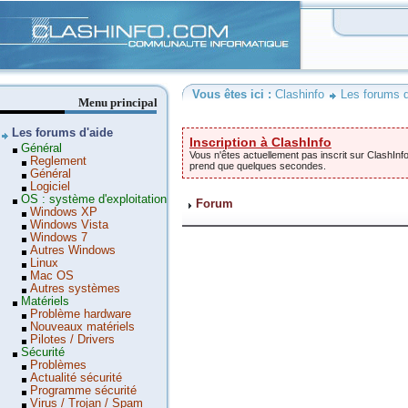
Clashinfo
Vous êtes ici :
Clashinfo
Les forums d
Menu principal
Les forums d'aide
Inscription à ClashInfo
Général
Vous n'êtes actuellement pas inscrit sur ClashInfo
Reglement
prend que quelques secondes.
Général
Logiciel
OS : système d'exploitation
Forum
Windows XP
Windows Vista
Windows 7
Autres Windows
Linux
Mac OS
Autres systèmes
Matériels
Problème hardware
Nouveaux matériels
Pilotes / Drivers
Sécurité
Problèmes
Actualité sécurité
Programme sécurité
Virus / Trojan / Spam