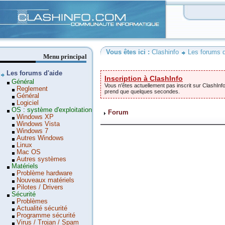
Clashinfo
Vous êtes ici :
Clashinfo
Les forums d
Menu principal
Les forums d'aide
Inscription à ClashInfo
Général
Vous n'êtes actuellement pas inscrit sur ClashInfo
Reglement
prend que quelques secondes.
Général
Logiciel
OS : système d'exploitation
Forum
Windows XP
Windows Vista
Windows 7
Autres Windows
Linux
Mac OS
Autres systèmes
Matériels
Problème hardware
Nouveaux matériels
Pilotes / Drivers
Sécurité
Problèmes
Actualité sécurité
Programme sécurité
Virus / Trojan / Spam