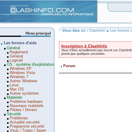
Clashinfo
Vous êtes ici :
Clashinfo
Les forums d
Menu principal
Les forums d'aide
Inscription à ClashInfo
Général
Vous n'êtes actuellement pas inscrit sur ClashInfo
Reglement
prend que quelques secondes.
Général
Logiciel
OS : système d'exploitation
Forum
Windows XP
Windows Vista
Windows 7
Autres Windows
Linux
Mac OS
Autres systèmes
Matériels
Problème hardware
Nouveaux matériels
Pilotes / Drivers
Sécurité
Problèmes
Actualité sécurité
Programme sécurité
Virus / Trojan / Spam