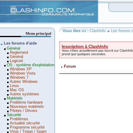
Clashinfo
Vous êtes ici :
Clashinfo
Les forums d
Menu principal
Les forums d'aide
Inscription à ClashInfo
Général
Vous n'êtes actuellement pas inscrit sur ClashInfo
Reglement
prend que quelques secondes.
Général
Logiciel
OS : système d'exploitation
Forum
Windows XP
Windows Vista
Windows 7
Autres Windows
Linux
Mac OS
Autres systèmes
Matériels
Problème hardware
Nouveaux matériels
Pilotes / Drivers
Sécurité
Problèmes
Actualité sécurité
Programme sécurité
Virus / Trojan / Spam