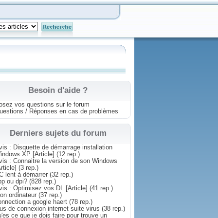
Besoin d'aide ?
osez vos questions sur le forum
uestions / Réponses en cas de problèmes
Derniers sujets du forum
vis : Disquette de démarrage installation
indows XP [Article]
(12 rep.)
vis : Connaitre la version de son Windows
rticle]
(3 rep.)
C lent à démarrer
(32 rep.)
pp ou dpi?
(828 rep.)
vis : Optimisez vos DL [Article]
(41 rep.)
on ordinateur
(37 rep.)
onnection a google haert
(78 rep.)
lus de connexion internet suite virus
(38 rep.)
u'es ce que je dois faire pour trouve un