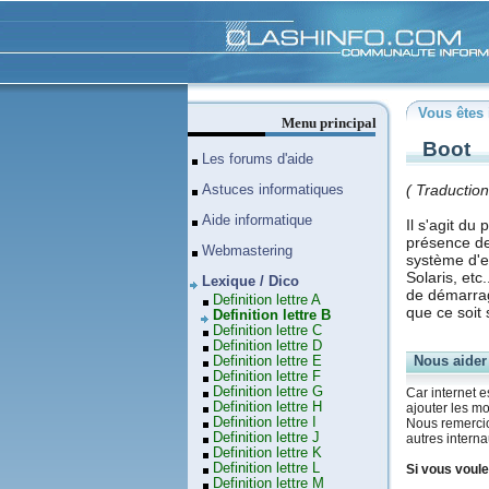
Clashinfo
Vous êtes 
Menu principal
Boot
Les forums d'aide
( Traductio
Astuces informatiques
Aide informatique
Il s'agit du
présence de
Webmastering
système d'e
Solaris, etc
Lexique / Dico
de démarrag
Definition lettre A
que ce soit s
Definition lettre B
Definition lettre C
Definition lettre D
Nous aider
Definition lettre E
Definition lettre F
Definition lettre G
Car internet e
Definition lettre H
ajouter les mo
Definition lettre I
Nous remercion
Definition lettre J
autres interna
Definition lettre K
Definition lettre L
Si vous voule
Definition lettre M