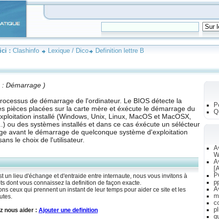
ici :
Clashinfo
Lexique / Dico
Definition lettre B
n : Démarrage )
 processus de démarrage de l'ordinateur. Le BIOS détecte la
P
s pièces placées sur la carte mère et éxécute le démarrage du
Q
xploitation installé (Windows, Unix, Linux, MacOS et MacOSX,
...) ou des systèmes installés et dans ce cas éxécute un sélécteur
e avant le démarrage de quelconque système d'exploitation
ans le choix de l'utilisateur.
A
W
A
[A
P
st un lieu d'échange et d'entraide entre internaute, nous vous invitons à
p
ts dont vous connaissez la definition de façon exacte.
A
s ceux qui prennent un instant de leur temps pour aider ce site et les
m
utes.
c
p
z nous aider :
Ajouter une definition
q