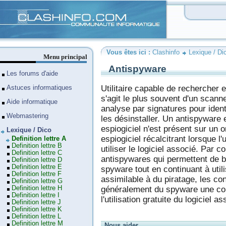
Clashinfo
Vous êtes ici :
Clashinfo
Lexique / Di
Menu principal
Antispyware
Les forums d'aide
Utilitaire capable de rechercher et
Astuces informatiques
s'agit le plus souvent d'un scann
Aide informatique
analyse par signatures pour ident
Webmastering
les désinstaller. Un antispyware 
espiogiciel n'est présent sur un o
Lexique / Dico
espiogiciel récalcitrant lorsque l'
Definition lettre A
Definition lettre B
utiliser le logiciel associé. Par co
Definition lettre C
antispywares qui permettent de b
Definition lettre D
Definition lettre E
spyware tout en continuant à utili
Definition lettre F
assimilable à du piratage, les con
Definition lettre G
Definition lettre H
généralement du spyware une cont
Definition lettre I
l'utilisation gratuite du logiciel as
Definition lettre J
Definition lettre K
Definition lettre L
Definition lettre M
Nous aider